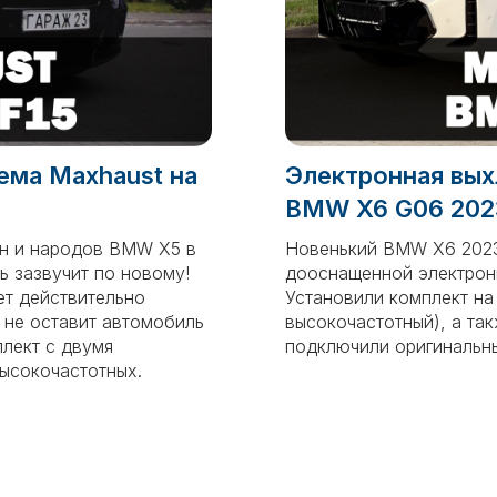
ема Maxhaust на
Электронная вых
BMW X6 G06 202
ен и народов BMW X5 в
Новенький BMW X6 2023
ь зазвучит по новому!
дооснащенной электрон
ет действительно
Установили комплект на
 не оставит автомобиль
высокочастотный), а та
лект с двумя
подключили оригинальны
ысокочастотных.