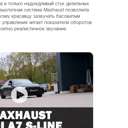
на и только надоедливый стук дизельных
выхлопная система Maxhaust позволила
кому красавцу зазвучать басовитым
 управления читает показатели оборотов
роятно реалистичное звучание.