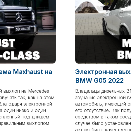
ема Maxhaust на
Электронная вых
BMW G05 2022
й выхлоп на Mercedes-
Владельцы дизельных B
звучать так, как на этом
звучание электронной 
благодаря электронной
автомобиль, имеющий ог
а один низко и один
его отсутствие. Как по
репленный под днищем
средством в таком сое
 правильным выхлопом
случае было установле
автомобилю качественно