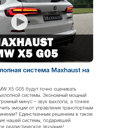
лопная система Maxhaust на
MW X5 G05 будут точно оценивать
выхлопной системы. Экономный мощный
ромный минус – звук выхлопа, а точнее
лучить эмоции от управления транспортным
динении? Единственным решением в таком
ние нашей системы, подарившей
е реалистическое звучание!