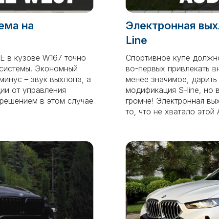
ема на
Электронная вых
Line
E в кузове W167 точно
Спортивное купе должн
 системы. Экономный
во-первых привлекать в
инус – звук выхлопа, а
менее значимое, дарить 
ции от управления
модификация S-line, но 
решением в этом случае
громче! Электронная вы
то, что не хватало этой 