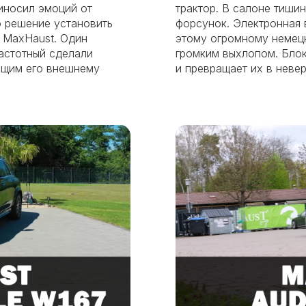
риносил эмоций от
трактор. В салоне тиши
о решение установить
форсунок. Электронная 
 MaxHaust. Один
этому огромному немец
астотный сделали
громким выхлопом. Блок
ющим его внешнему
и превращает их в неве