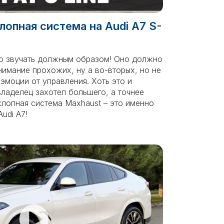
лопная система на Audi A7 S-
о звучать должным образом! Оно должно
нимание прохожих, ну а во-вторых, но не
эмоции от управления. Хоть это и
владелец захотел большего, а точнее
хлопная система Maxhaust – это именно
Audi A7!