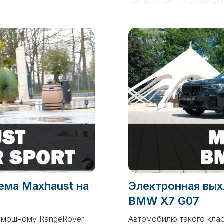
ема Maxhaust на
Электронная вых
BMW X7 G07
у мощному RangeRover
Автомобилю такого клас